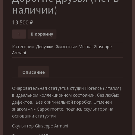
наличии)
13 500
₽
Количество
В корзину
товара
Giuseppe
Категории:
Девушки
,
Животные
Метка:
Giuseppe
Armani
Armani
0532F
Дорогие
друзья
Описание
(Нет
в
наличии)
Очаровательная статуэтка студии Florence (Италия)
в идеальном коллекционном состоянии, без любых
дефектов. Без оригинальной коробки. Отмечен
знаком «N» Capodimonte, подпись скульптора на
основании статуэтки.
Скульптор Giuseppe Armani